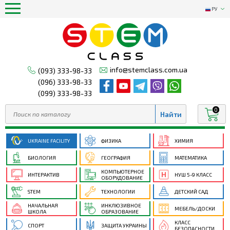
РУ
info@stemclass.com.ua
(093) 333-98-33
(096) 333-98-33
(099) 333-98-33
0
UKRAINE FACILITY
ФИЗИКА
ХИМИЯ
БИОЛОГИЯ
ГЕОГРАФИЯ
МАТЕМАТИКА
КОМПЬЮТЕРНОЕ
ИНТЕРАКТИВ
НУШ 5-9 КЛАСС
ОБОРУДОВАНИЕ
STEM
ТЕХНОЛОГИИ
ДЕТСКИЙ САД
НАЧАЛЬНАЯ
ИНКЛЮЗИВНОЕ
МЕБЕЛЬ/ДОСКИ
ШКОЛА
ОБРАЗОВАНИЕ
КЛАСС
СПОРТ
ЗАЩИТА УКРАИНЫ
БЕЗОПАСНОСТИ