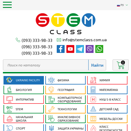
РУ
info@stemclass.com.ua
(093) 333-98-33
(096) 333-98-33
(099) 333-98-33
0
UKRAINE FACILITY
ФИЗИКА
ХИМИЯ
БИОЛОГИЯ
ГЕОГРАФИЯ
МАТЕМАТИКА
КОМПЬЮТЕРНОЕ
ИНТЕРАКТИВ
НУШ 5-9 КЛАСС
ОБОРУДОВАНИЕ
STEM
ТЕХНОЛОГИИ
ДЕТСКИЙ САД
НАЧАЛЬНАЯ
ИНКЛЮЗИВНОЕ
МЕБЕЛЬ/ДОСКИ
ШКОЛА
ОБРАЗОВАНИЕ
КЛАСС
СПОРТ
ЗАЩИТА УКРАИНЫ
БЕЗОПАСНОСТИ