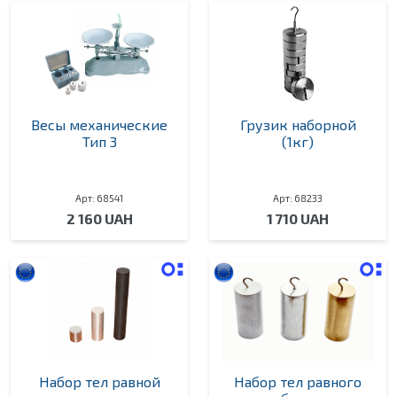
Весы механические
Грузик наборной
Тип 3
(1кг)
Арт: 68541
Арт: 68233
2 160 UAH
1 710 UAH
Набор тел равной
Набор тел равного