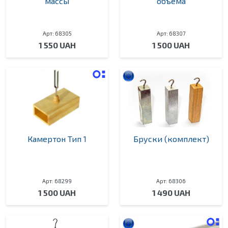
массы
объема
Арт: 68305
Арт: 68307
1 550 UAH
1 500 UAH
Камертон Тип 1
Бруски (комплект)
Арт: 68299
Арт: 68306
1 500 UAH
1 490 UAH