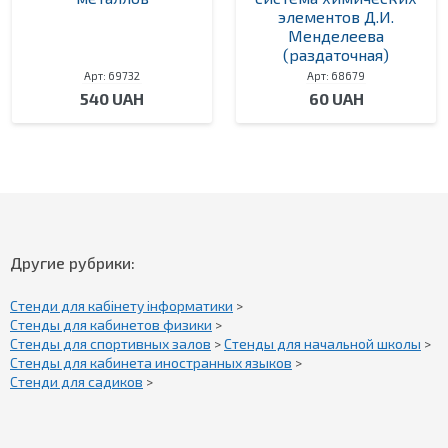
элементов Д.И.
Менделеева
(раздаточная)
Арт: 69732
Арт: 68679
540 UAH
60 UAH
Другие рубрики:
Стенди для кабінету інформатики
>
Стенды для кабинетов физики
>
Стенды для спортивных залов
>
Стенды для начальной школы
>
Стенды для кабинета иностранных языков
>
Стенди для садиков
>