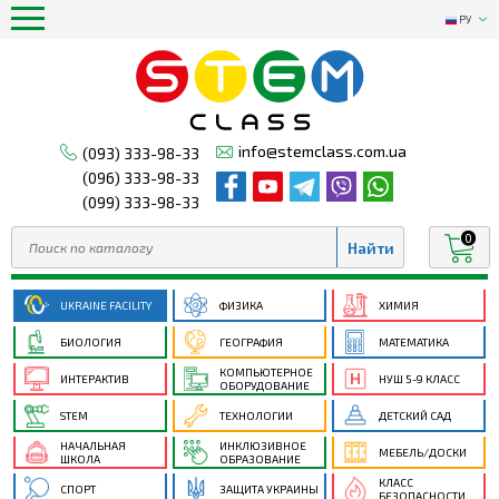
РУ
info@stemclass.com.ua
(093) 333-98-33
(096) 333-98-33
(099) 333-98-33
0
UKRAINE FACILITY
ФИЗИКА
ХИМИЯ
БИОЛОГИЯ
ГЕОГРАФИЯ
МАТЕМАТИКА
КОМПЬЮТЕРНОЕ
ИНТЕРАКТИВ
НУШ 5-9 КЛАСС
ОБОРУДОВАНИЕ
STEM
ТЕХНОЛОГИИ
ДЕТСКИЙ САД
НАЧАЛЬНАЯ
ИНКЛЮЗИВНОЕ
МЕБЕЛЬ/ДОСКИ
ШКОЛА
ОБРАЗОВАНИЕ
КЛАСС
СПОРТ
ЗАЩИТА УКРАИНЫ
БЕЗОПАСНОСТИ