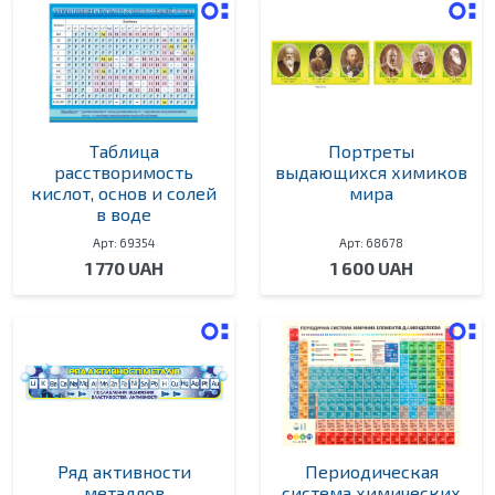
Таблица
Портреты
расстворимость
выдающихся химиков
кислот, основ и солей
мира
в воде
Арт: 69354
Арт: 68678
1 770 UAH
1 600 UAH
Ряд активности
Периодическая
металлов
система химических