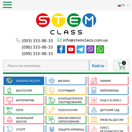
РУ
info@stemclass.com.ua
(093) 333-98-33
(096) 333-98-33
(099) 333-98-33
0
UKRAINE FACILITY
ФИЗИКА
ХИМИЯ
БИОЛОГИЯ
ГЕОГРАФИЯ
МАТЕМАТИКА
КОМПЬЮТЕРНОЕ
ИНТЕРАКТИВ
НУШ 5-9 КЛАСС
ОБОРУДОВАНИЕ
STEM
ТЕХНОЛОГИИ
ДЕТСКИЙ САД
НАЧАЛЬНАЯ
ИНКЛЮЗИВНОЕ
МЕБЕЛЬ/ДОСКИ
ШКОЛА
ОБРАЗОВАНИЕ
КЛАСС
СПОРТ
ЗАЩИТА УКРАИНЫ
БЕЗОПАСНОСТИ