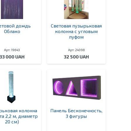
етовой дождь
Световая пузырьковая
Облако
колонна с угловым
пуфом
Арт: 19643
Арт: 24098
33 000 UAH
32 500 UAH
рьковая колонна
Панель Бесконечность,
та 2,2 м, диаметр
3 фигуры
20 см)