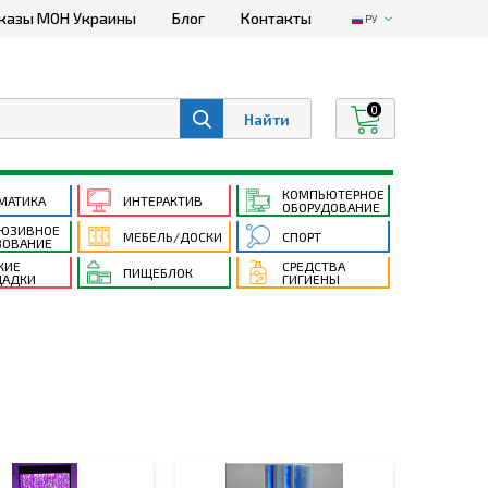
казы МОН Украины
Блог
Контакты
РУ
0
КОМПЬЮТЕРНОЕ
МАТИКА
ИНТЕРАКТИВ
ОБОРУДОВАНИЕ
ЮЗИВНОЕ
МЕБЕЛЬ/ДОСКИ
СПОРТ
ЗОВАНИЕ
КИЕ
СРЕДСТВА
ПИЩЕБЛОК
АДКИ
ГИГИЕНЫ