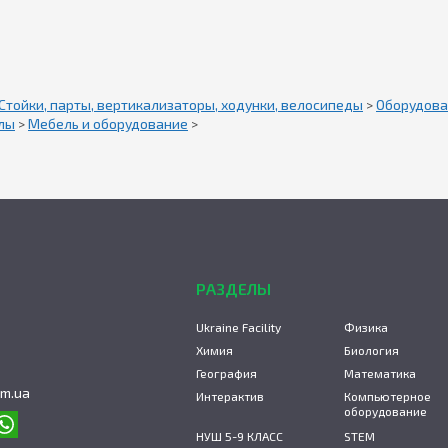
Стойки, парты, вертикализаторы, ходунки, велосипеды
>
Оборудова
лы
>
Мебель и оборудование
>
РАЗДЕЛЫ
Ukraine Facility
Физика
Химия
Биология
География
Математика
om.ua
Интерактив
Компьютерное
оборудование
НУШ 5-9 КЛАСС
STEM