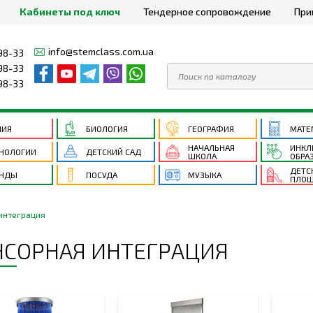
Кабинеты под ключ
Тендерное сопровождение
При
info@stemclass.com.ua
98-33
98-33
98-33
МИЯ
БИОЛОГИЯ
ГЕОГРАФИЯ
МАТЕ
НАЧАЛЬНАЯ
ИНКЛ
НОЛОГИИ
ДЕТСКИЙ САД
ШКОЛА
ОБРА
ДЕТС
ЕНДЫ
ПОСУДА
МУЗЫКА
ПЛОЩ
интеграция
НСОРНАЯ ИНТЕГРАЦИЯ