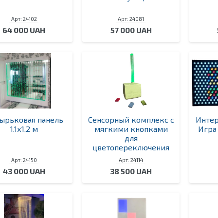
Арт: 24102
Арт: 24081
64 000 UAH
57 000 UAH
ырьковая панель
Сенсорный комплекс с
Интер
1.1х1.2 м
мягкими кнопками
Игра 
для
цветопереключения
Арт: 24150
Арт: 24114
43 000 UAH
38 500 UAH