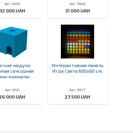
Арт: 24105
Арт: 19642
32 000 UAH
31 000 UAH
гкие модули
Интерактивная панель
мная сенсорная
Игра Света 600х60 см.
ни-комната»
Арт: 41121
Арт: 19677
26 000 UAH
23 500 UAH