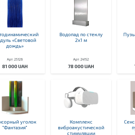
тодинамический
Водопад по стеклу
Пузы
дуль «Световой
2х1 м
дождь»
Арт: 25126
Арт: 24152
81 000 UAH
78 000 UAH
нсорный уголок
Комплекс
Сенс
"Фантазия"
виброакустической
п
стимуляции