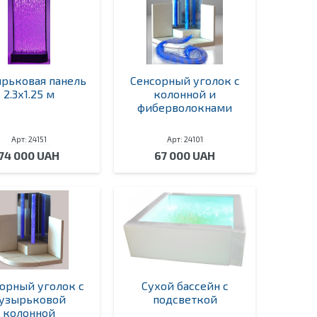
рьковая панель
Сенсорный уголок с
2.3х1.25 м
колонной и
фиберволокнами
Арт: 24151
Арт: 24101
74 000 UAH
67 000 UAH
орный уголок с
Сухой бассейн с
узырьковой
подсветкой
колонной