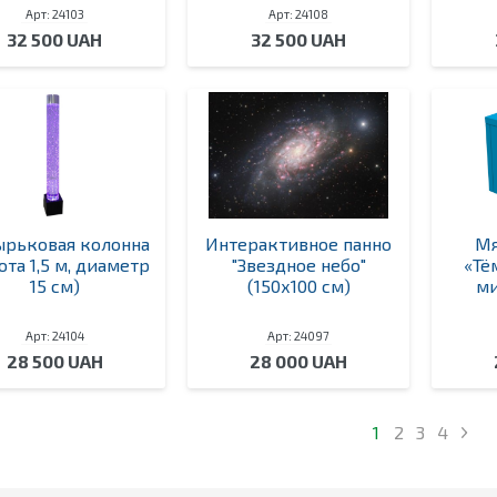
Арт: 24103
Арт: 24108
32 500 UAH
32 500 UAH
рьковая колонна
Интерактивное панно
Мя
ота 1,5 м, диаметр
"Звездное небо"
«Тё
15 см)
(150х100 см)
ми
Арт: 24104
Арт: 24097
28 500 UAH
28 000 UAH
1
2
3
4