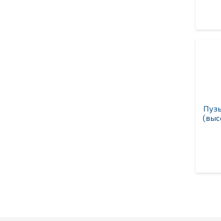
Пузы
(выс