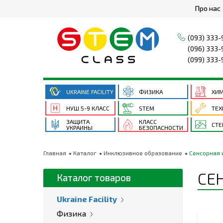
Про нас
(093) 333-
(096) 333-
(099) 333-
UKRAINE FACILITY
ФИЗИКА
ХИ
НУШ 5-9 КЛАСС
STEM
ТЕХ
ЗАЩИТА
КЛАСС
СТ
УКРАИНЫ
БЕЗОПАСНОСТИ
Главная
Каталог
Инклюзивное образование
Сенсорная 
СЕ
Каталог товаров
Ukraine Facility
Физика