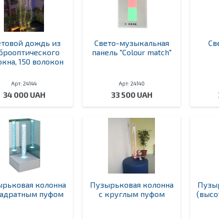
етовой дождь из
Свето-музыкальная
Св
брооптического
панель "Сolour match"
окна, 150 волокон
Арт: 24144
Арт: 24140
34 000 UAH
33 500 UAH
рьковая колонна
Пузырьковая колонна
Пузы
вадратным пуфом
с круглым пуфом
(высо