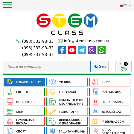
РУ
info@stemclass.com.ua
(093) 333-98-33
(096) 333-98-33
(099) 333-98-33
0
UKRAINE FACILITY
ФИЗИКА
ХИМИЯ
БИОЛОГИЯ
ГЕОГРАФИЯ
МАТЕМАТИКА
КОМПЬЮТЕРНОЕ
ИНТЕРАКТИВ
НУШ 5-9 КЛАСС
ОБОРУДОВАНИЕ
STEM
ТЕХНОЛОГИИ
ДЕТСКИЙ САД
НАЧАЛЬНАЯ
ИНКЛЮЗИВНОЕ
МЕБЕЛЬ/ДОСКИ
ШКОЛА
ОБРАЗОВАНИЕ
КЛАСС
СПОРТ
ЗАЩИТА УКРАИНЫ
БЕЗОПАСНОСТИ