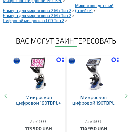
Микроскоп цифровой 190TBPL
>
Микроскоп детский
Камера для микроскопа 2 Мп Тип 2
>
(в кейсе)
>
Камера для микроскопа 2 Мп Тип 2
>
Цифровой микроскоп LCD Тип 2
>
ВАС МОГУТ ЗАИНТЕРЕСОВАТЬ
3
Микроскоп
Микроскоп
цифровой 190TBPL+
цифровой 190TBPL
м
Арт: 16388
Арт: 16387
е
113 900 UAH
114 950 UAH