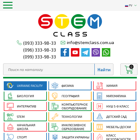
РУ
info@stemclass.com.ua
(093) 333-98-33
(096) 333-98-33
(099) 333-98-33
0
UKRAINE FACILITY
ФИЗИКА
ХИМИЯ
БИОЛОГИЯ
ГЕОГРАФИЯ
МАТЕМАТИКА
КОМПЬЮТЕРНОЕ
ИНТЕРАКТИВ
НУШ 5-9 КЛАСС
ОБОРУДОВАНИЕ
STEM
ТЕХНОЛОГИИ
ДЕТСКИЙ САД
НАЧАЛЬНАЯ
ИНКЛЮЗИВНОЕ
МЕБЕЛЬ/ДОСКИ
ШКОЛА
ОБРАЗОВАНИЕ
КЛАСС
СПОРТ
ЗАЩИТА УКРАИНЫ
БЕЗОПАСНОСТИ