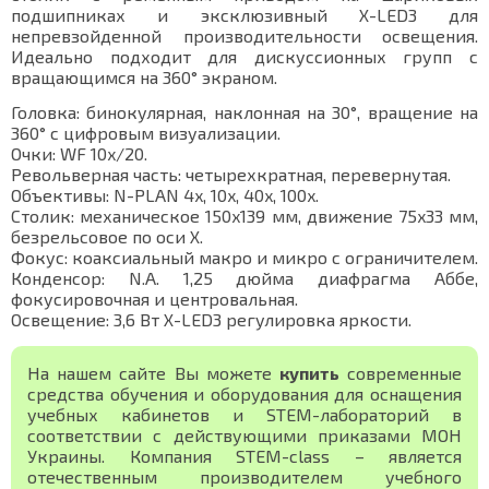
подшипниках и эксклюзивный X-LED3 для
непревзойденной производительности освещения.
Идеально подходит для дискуссионных групп с
вращающимся на 360° экраном.
Головка: бинокулярная, наклонная на 30°, вращение на
360° с цифровым визуализации.
Очки: WF 10x/20.
Револьверная часть: четырехкратная, перевернутая.
Объективы: N-PLAN 4x, 10x, 40x, 100x.
Столик: механическое 150x139 мм, движение 75x33 мм,
безрельсовое по оси X.
Фокус: коаксиальный макро и микро с ограничителем.
Конденсор: N.A. 1,25 дюйма диафрагма Аббе,
фокусировочная и центровальная.
Освещение: 3,6 Вт X-LED3 регулировка яркости.
На нашем сайте Вы можете
купить
современные
средства обучения и оборудования для оснащения
учебных кабинетов и STEM-лабораторий в
соответствии с действующими приказами МОН
Украины. Компания STEM-class – является
отечественным производителем учебного