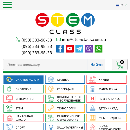
РУ
info@stemclass.com.ua
(093) 333-98-33
(096) 333-98-33
(099) 333-98-33
0
UKRAINE FACILITY
ФИЗИКА
ХИМИЯ
БИОЛОГИЯ
ГЕОГРАФИЯ
МАТЕМАТИКА
КОМПЬЮТЕРНОЕ
ИНТЕРАКТИВ
НУШ 5-9 КЛАСС
ОБОРУДОВАНИЕ
STEM
ТЕХНОЛОГИИ
ДЕТСКИЙ САД
НАЧАЛЬНАЯ
ИНКЛЮЗИВНОЕ
МЕБЕЛЬ/ДОСКИ
ШКОЛА
ОБРАЗОВАНИЕ
КЛАСС
СПОРТ
ЗАЩИТА УКРАИНЫ
БЕЗОПАСНОСТИ