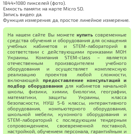
1844×1080 пикселей (фото).
Емкость памяти: на карте Micro SD.
Запись видео: да.
Функция измерения: да, простое линейное измерение.
На нашем сайте Вы можете
купить
современные
средства обучения и оборудования для оснащения
учебных кабинетов и STEM-лабораторий в
соответствии с действующими приказами МОН
Украины. Компания STEM-class – является
отечественным производителем учебного
оборудования и осуществляет комплексную
реализацию проектов любой сложности,
включающей:
предоставление консультаций и
подбор оборудования
для кабинетов начальной
школы, физики, химии, биологии, географии,
математики, защиты Украины, класса
безопасности, НУШ 5-6 классы, интерактивного
оборудования, компьютерного оборудования,
школьной мебели, кухонного оборудования и
STEM-лабораторий с последующим тендерным
сопровождением, своевременной поставкой,
настройкой, обучением персонала, гарантийным и