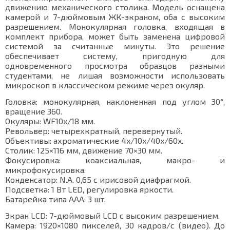
движению механического столика. Модель оснащена
камерой и 7-дюймовым ЖК-экраном, оба с высоким
разрешением. Монокулярная головка, входящая в
комплект прибора, может быть заменена цифровой
системой за считанные минуты. Это решение
обеспечивает систему, пригодную для
одновременного просмотра образцов разными
студентами, не лишая возможности использовать
микроскоп в классическом режиме через окуляр.
Головка: монокулярная, наклоненная под углом 30°,
вращение 360.
Окуляры: WF10x/18 мм.
Револьвер: четырехкратный, перевернутый.
Объективы: ахроматические 4x/10x/40x/60x.
Столик: 125×116 мм, движение 70×30 мм.
Фокусировка: коаксиальная, макро- и
микрофокусировка.
Конденсатор: N.A. 0,65 с ирисовой диафрагмой.
Подсветка: 1 Вт LED, регулировка яркости.
Батарейка типа ААА: 3 шт.
Экран LCD: 7-дюймовый LCD с высоким разрешением.
Камера: 1920×1080 пикселей, 30 кадров/с (видео). До