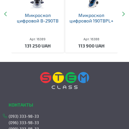
3
Микроскоп
Микроскоп
цифровой B-290TB
цифровой 190TBPL+
ц
Арт: 16389
Арт: 16388
е
131 250 UAH
113 900 UAH
КОНТАКТЫ
(093) 333-98-33
(096) 333-98-33
(099) 333-98-33