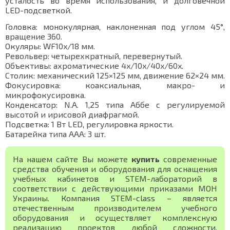
усталость во время использования, и долговечной
LED-подсветкой.
Головка: монокулярная, наклоненная под углом 45°,
вращение 360.
Окуляры: WF10x/18 мм.
Револьвер: четырехкратный, перевернутый.
Объективы: ахроматические 4x/10x/40x/60x.
Столик: механический 125×125 мм, движение 62×24 мм.
Фокусировка: коаксиальная, макро- и
микрофокусировка.
Конденсатор: N.A. 1,25 типа Аббe с регулируемой
высотой и ирисовой диафрагмой.
Подсветка: 1 Вт LED, регулировка яркости.
Батарейка типа ААА: 3 шт.
На нашем сайте Вы можете
купить
современные
средства обучения и оборудования для оснащения
учебных кабинетов и STEM-лабораторий в
соответствии с действующими приказами МОН
Украины. Компания STEM-class – является
отечественным производителем учебного
оборудования и осуществляет комплексную
реализацию проектов любой сложности,