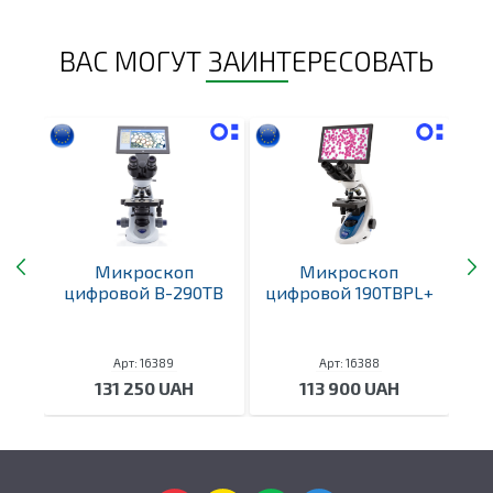
ВАС МОГУТ ЗАИНТЕРЕСОВАТЬ
6
Микроскоп
Микроскоп
цифровой B-290TB
цифровой 190TBPL+
ц
Арт: 16389
Арт: 16388
131 250 UAH
113 900 UAH