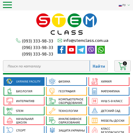
РУ
info@stemclass.com.ua
(093) 333-98-33
(096) 333-98-33
(099) 333-98-33
0
UKRAINE FACILITY
ФИЗИКА
ХИМИЯ
БИОЛОГИЯ
ГЕОГРАФИЯ
МАТЕМАТИКА
КОМПЬЮТЕРНОЕ
ИНТЕРАКТИВ
НУШ 5-9 КЛАСС
ОБОРУДОВАНИЕ
STEM
ТЕХНОЛОГИИ
ДЕТСКИЙ САД
НАЧАЛЬНАЯ
ИНКЛЮЗИВНОЕ
МЕБЕЛЬ/ДОСКИ
ШКОЛА
ОБРАЗОВАНИЕ
КЛАСС
СПОРТ
ЗАЩИТА УКРАИНЫ
БЕЗОПАСНОСТИ