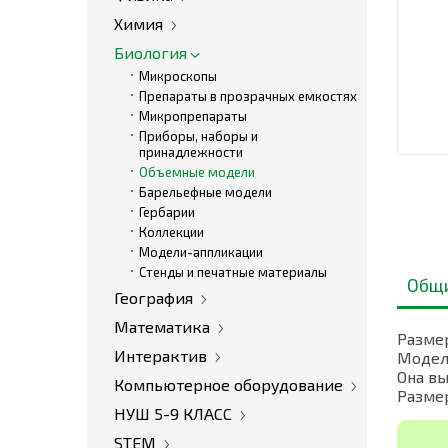
Химия
Биология
Микроскопы
Препараты в прозрачных емкостях
Микропрепараты
Приборы, наборы и
принадлежности
Объемные модели
Барельефные модели
Гербарии
Коллекции
Модели-аппликации
Стенды и печатные материалы
Общ
География
Математика
Размер
Интерактив
Модел
Она вы
Компьютерное оборудование
Размер
НУШ 5-9 КЛАСС
STEM