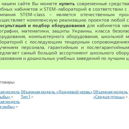
 нашем сайте Вы можете
купить
современные средства
ебных кабинетов и STEM-лабораторий в соответствии 
мпания STEM-class – является отечественным про
уществляет комплексную реализацию проектов любой 
нсультаций и подбор оборудования
для кабинетов нач
ографии, математики, защиты Украины, класса безопа
орудования, компьютерного оборудования, школьной м
бораторий с последующим тендерным сопровождением,
учением персонала, гарантийным и послегарантийны
едлагает самый большой ассортимент школьного обору
разования и дошкольных учебных заведений по лучшим ц
 товары:
ая модель
Объемная модель «Дождевой червь»
Объемная модель
рыбы»
>
Тип 1
>
«Сердце птицы»
>
ая модель
е рыбы»
>