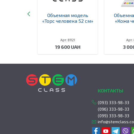
я модель
Объемная модель
Объемна
ухомор в
«Торс человека 52 см»
«Кожа ч
резе»
 81143
Арт: 81121
Арт:
0 UAH
19 600 UAH
3 00
КОНТАКТЫ
(093) 333-98-33
(096) 333-98-33
(099) 333-98-33
info@stemclass.c