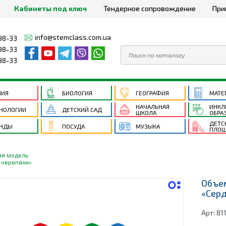
Кабинеты под ключ
Тендерное сопровождение
При
info@stemclass.com.ua
98-33
98-33
98-33
МИЯ
БИОЛОГИЯ
ГЕОГРАФИЯ
МАТЕ
НАЧАЛЬНАЯ
ИНКЛ
НОЛОГИИ
ДЕТСКИЙ САД
ШКОЛА
ОБРА
ДЕТС
ЕНДЫ
ПОСУДА
МУЗЫКА
ПЛОЩ
я модель
 черепахи»
Объе
«Серд
Арт:
81