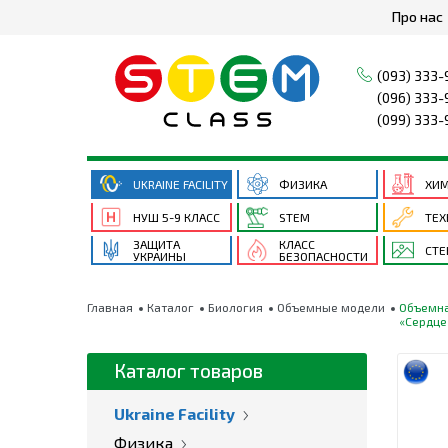
Про нас
(093) 333-
(096) 333-
(099) 333-
UKRAINE FACILITY
ФИЗИКА
ХИ
НУШ 5-9 КЛАСС
STEM
ТЕХ
ЗАЩИТА
КЛАСС
СТ
УКРАИНЫ
БЕЗОПАСНОСТИ
Главная
Каталог
Биология
Объемные модели
Объемна
«Сердце
Каталог товаров
Ukraine Facility
Физика