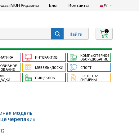
казы МОН Украины
Блог
Контакты
РУ
0
КОМПЬЮТЕРНОЕ
МАТИКА
ИНТЕРАКТИВ
ОБОРУДОВАНИЕ
ЮЗИВНОЕ
МЕБЕЛЬ/ДОСКИ
СПОРТ
ЗОВАНИЕ
КИЕ
СРЕДСТВА
ПИЩЕБЛОК
АДКИ
ГИГИЕНЫ
мная модель
це черепахи»
112