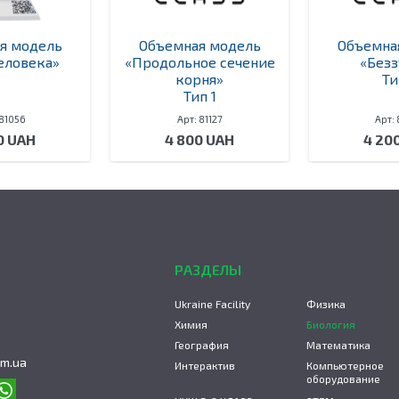
я модель
Объемная модель
Объемна
еловека»
«Продольное сечение
«Безз
корня»
Ти
Тип 1
 81056
Арт: 81127
Арт: 
0 UAH
4 800 UAH
4 20
РАЗДЕЛЫ
Ukraine Facility
Физика
Химия
Биология
География
Математика
om.ua
Интерактив
Компьютерное
оборудование