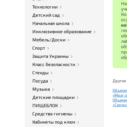
На
Технологии
уч
Ко
Детский сад
ос
Начальная школа
ко
ге
Инклюзивное образование
об
Мебель/Доски
ла
об
Спорт
пр
Защита Украины
об
Класс безопасности
Стенды
Посуда
Другие
Музыка
Объемн
«Мозг 
Детские площадки
Объемн
«Сердц
ПИЩЕБЛОК
Средства гигиены
Кабинеты под ключ