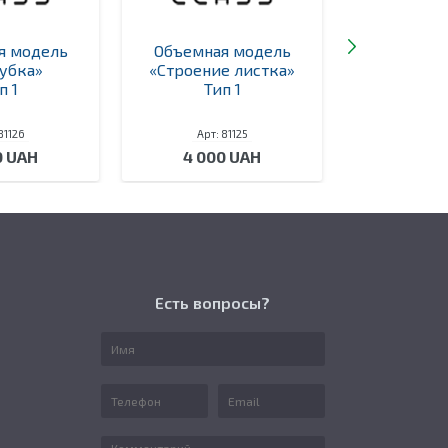
я модель
Объемная модель
Объемна
убка»
«Строение листка»
«Структур
п 1
Тип 1
Ти
81126
Арт: 81125
Арт: 
0 UAH
4 000 UAH
4 00
Есть вопросы?