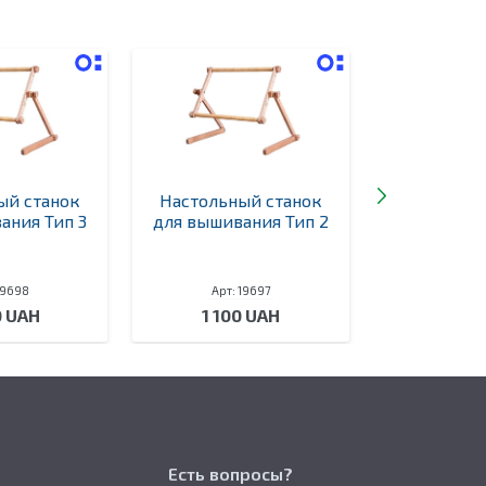
ый станок
Настольный станок
Настольн
ания Тип 3
для вышивания Тип 2
для вышив
19698
Арт: 19697
Арт: 
0 UAH
1 100 UAH
1 00
Есть вопросы?