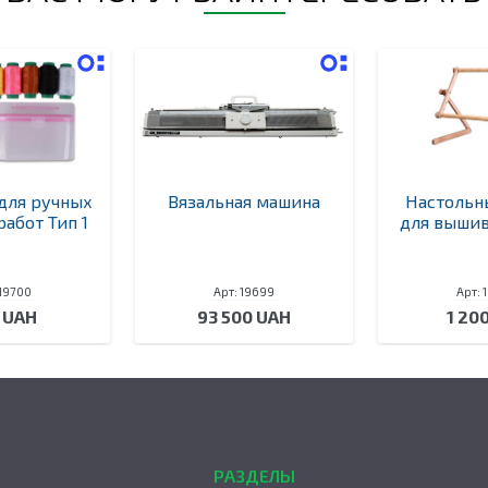
для ручных
Вязальная машина
Настольн
абот Тип 1
для вышив
 19700
Арт: 19699
Арт: 
 UAH
93 500 UAH
1 20
РАЗДЕЛЫ