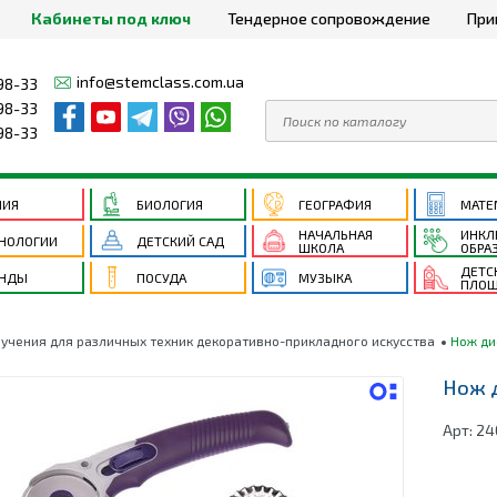
Кабинеты под ключ
Тендерное сопровождение
При
info@stemclass.com.ua
98-33
98-33
98-33
МИЯ
БИОЛОГИЯ
ГЕОГРАФИЯ
МАТЕ
НАЧАЛЬНАЯ
ИНКЛ
НОЛОГИИ
ДЕТСКИЙ САД
ШКОЛА
ОБРА
ДЕТС
ЕНДЫ
ПОСУДА
МУЗЫКА
ПЛОЩ
учения для различных техник декоративно-прикладного искусства
Нож ди
Нож д
Арт:
24