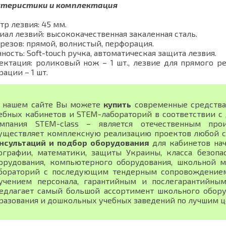
теристики и комплектация
р лезвия: 45 мм.
ал лезвий: высококачественная закаленная сталь.
резов: прямой, волнистый, перфорация.
ность: Soft-touch ручка, автоматическая защита лезвия.
ктация: роликовый нож – 1 шт., лезвие для прямого реза
ации – 1 шт.
 нашем сайте Вы можете
купить
современные средства
ебных кабинетов и STEM-лабораторий в соответствии 
мпания STEM-class – является отечественным про
уществляет комплексную реализацию проектов любой 
нсультаций и подбор оборудования
для кабинетов нач
ографии, математики, защиты Украины, класса безопа
орудования, компьютерного оборудования, школьной м
бораторий с последующим тендерным сопровождением,
учением персонала, гарантийным и послегарантийны
едлагает самый большой ассортимент школьного обору
разования и дошкольных учебных заведений по лучшим ц