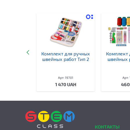
ство для
Комплект для ручных
Комплект 
ания
швейных работ Тип 2
швейных р
матическое
IDI
 19690
Арт: 19701
Арт:
0 UAH
1 470 UAH
460
КОНТАКТЫ