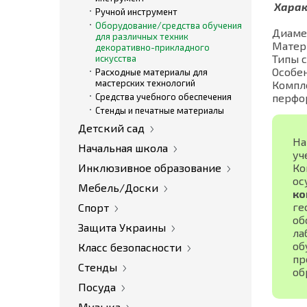
Харак
Ручной инструмент
Оборудование/средства обучения
Диамет
для различных техник
Матери
декоративно-прикладного
Типы с
искусства
Особен
Расходные материалы для
мастерских технологий
Компле
Средства учебного обеспечения
перфор
Стенды и печатные материалы
Детский сад
На
Начальная школа
уч
Инклюзивное образование
Ко
ос
Мебель/Доски
ко
ге
Спорт
об
Защита Украины
ла
об
Класс безопасности
пр
Стенды
об
Посуда
Музыка