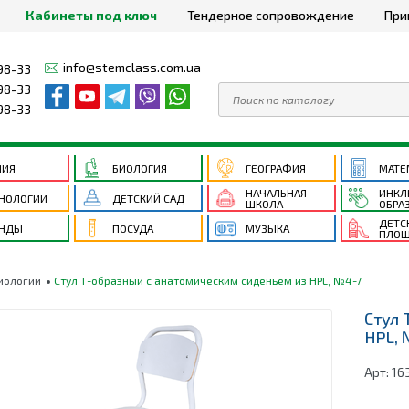
Кабинеты под ключ
Тендерное сопровождение
При
info@stemclass.com.ua
98-33
98-33
98-33
МИЯ
БИОЛОГИЯ
ГЕОГРАФИЯ
МАТЕ
НАЧАЛЬНАЯ
ИНКЛ
НОЛОГИИ
ДЕТСКИЙ САД
ШКОЛА
ОБРА
ДЕТС
ЕНДЫ
ПОСУДА
МУЗЫКА
ПЛОЩ
иологии
Стул Т-образный с анатомическим сиденьем из HPL, №4-7
Стул 
HPL, 
Арт:
16