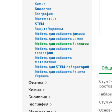
Химия
Биология
География
Математика
STEM
Защита Украины
Мебель для кабинета физики
Мебель для кабинета химии
Мебель для кабинета биологии
Мебель для кабинета
географии
Мебель для кабинета
математики
Мебель для STEM-лабораторий
Общ
Мебель для кабинета Защита
Украины
Стул 
Физика
ростов
Химия
Габар
Биология
Стул 
География
Основ
Математика