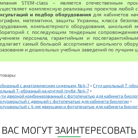
мпания STEM-class – является отечественным про
уществляет комплексную реализацию проектов любой 
нсультаций и подбор оборудования
для кабинетов нач
ографии, математики, защиты Украины, класса безопа
орудования, компьютерного оборудования, школьной м
бораторий с последующим тендерным сопровождением,
учением персонала, гарантийным и послегарантийны
едлагает самый большой ассортимент школьного обору
разования и дошкольных учебных заведений по лучшим ц
 товары:
-образный с анатомическим сиденьем, №4-7
>
Стул школьный Т-обра
ольный Т-образный на круглой трубе, №4-7
>
-ти дверной комбинированный с фотопечатью для кабинета биоло
олузакрытый с дверцей с фотопечатью для кабинета биологии
>
олузакрытый с 4-мя дверцами и фотопечатью для кабинета биоло
ВАС МОГУТ ЗАИНТЕРЕСОВАТЬ