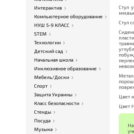
Стул 
Интерактив
мм;выс
Компьютерное оборудование
Стул с
НУШ 5-9 КЛАСС
Сиден
STEM
пласт
Технологии
травм
углуб
Детский сад
побуж
Начальная школа
перпе
невоз
Инклюзивное образование
Метал
Мебель/Доски
порош
Спорт
повре
Защита Украины
Цвет к
Класс безопасности
Цвет H
Стенды
Посуда
На
Музыка
уч