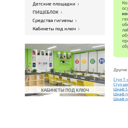
Ко
Детские площадки
ос
ПИЩЕБЛОК
ко
ге
Средства гигиены
об
Кабинеты под ключ
ла
об
пр
об
Другие
Стул Т
Стул шк
Шкаф 5
КАБИНЕТЫ ПОД КЛЮЧ
Шкаф п
Шкаф п