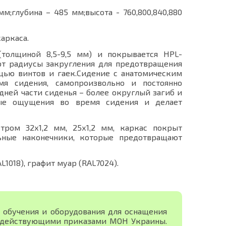
;глубина – 485 мм;высота - 760,800,840,880
аркаса.
(толщиной 8,5-9,5 мм) и покрывается HPL-
ют радиусы закругления для предотвращения
щью винтов и гаек.Сидение с анатомическим
мя сидения, самопроизвольно и постоянно
ней части сиденья – более округлый загиб и
ные ощущения во время сидения и делает
тром 32х1,2 мм, 25х1,2 мм, каркас покрыт
ьные наконечники, которые предотвращают
L1018), графит муар (RAL7024).
 обучения и оборудования для оснащения
с действующими приказами МОН Украины.