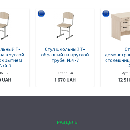
ольный Т-
Стул школьный Т-
Ст
на круглой
образный на круглой
демонстра
покрытием
трубе, №4-7
столешниц
 №4-7
 16355
Арт: 16354
Арт: 
0 UAH
1 670 UAH
12 51
РАЗДЕЛЫ