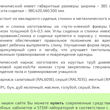
ученический имеет габаритные размеры: ширина – 385 мм
ота сиденья – 380,420,460,500 мм.
остоит из накладного сиденья, спинки и металлического к
ия и спинка изготовлены из гнуто-клееной фанеры 
иком толщиной 0,4-0,5 мм. Углы сиденья и спинки име
ирования.Спинка и сиденье крепятся к каркасу с помо
лением обеспечивает правильное положение во вре
дает ребенка выпрямлять спину. Улучшенная форма перед
ндикулярный срез к загибу, что улучшает тактиль
можным травмирование и повреждение одежды.
лический каркас изготовлен из круглых труб диаме
ковой краской.На ножках стула закреплены специал
ждение пола и травмирование учащихся.
аркаса: салатовый (RAL6018), серый (RAL7035), желтый (RA
PL: бук, дуб молочный, жасмин, голубой, серый, беж.
 нашем сайте Вы можете
купить
современные средства
ебных кабинетов и STEM-лабораторий в соответствии 