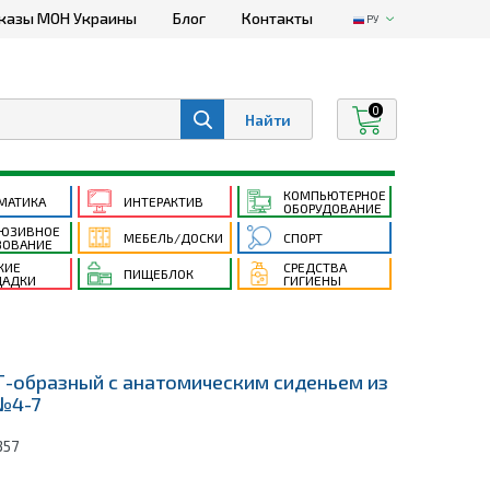
казы МОН Украины
Блог
Контакты
РУ
0
КОМПЬЮТЕРНОЕ
МАТИКА
ИНТЕРАКТИВ
ОБОРУДОВАНИЕ
ЮЗИВНОЕ
МЕБЕЛЬ/ДОСКИ
СПОРТ
ЗОВАНИЕ
КИЕ
СРЕДСТВА
ПИЩЕБЛОК
АДКИ
ГИГИЕНЫ
Т-образный с анатомическим сиденьем из
№4-7
357