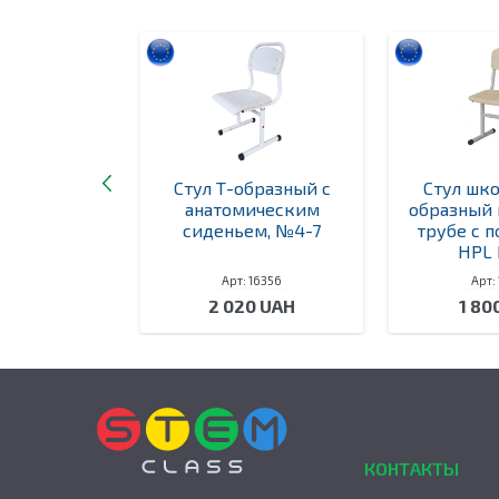
я кабинета
Стул Т-образный с
Стул шк
огии с
анатомическим
образный 
ечатью
сиденьем, №4-7
трубе с 
HPL
 16344
Арт: 16356
Арт:
30 UAH
2 020 UAH
1 80
КОНТАКТЫ