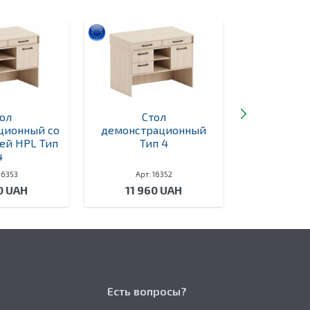
ол
Стол
Ст
ционный со
демонстрационный
демонстра
ей HPL Тип
Тип 4
столешни
4
розетка
16353
Арт: 16352
Арт: 
0 UAH
11 960 UAH
14 19
Есть вопросы?