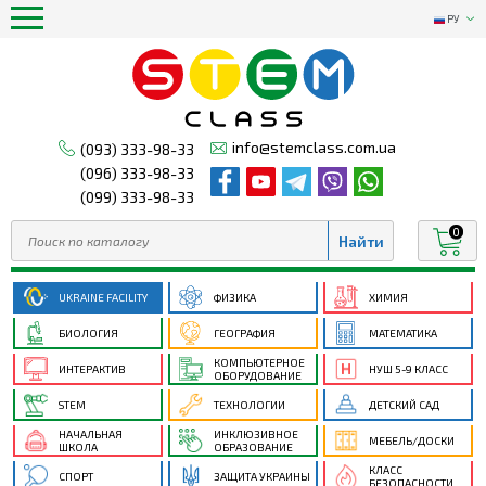
РУ
info@stemclass.com.ua
(093) 333-98-33
(096) 333-98-33
(099) 333-98-33
0
UKRAINE FACILITY
ФИЗИКА
ХИМИЯ
БИОЛОГИЯ
ГЕОГРАФИЯ
МАТЕМАТИКА
КОМПЬЮТЕРНОЕ
ИНТЕРАКТИВ
НУШ 5-9 КЛАСС
ОБОРУДОВАНИЕ
STEM
ТЕХНОЛОГИИ
ДЕТСКИЙ САД
НАЧАЛЬНАЯ
ИНКЛЮЗИВНОЕ
МЕБЕЛЬ/ДОСКИ
ШКОЛА
ОБРАЗОВАНИЕ
КЛАСС
СПОРТ
ЗАЩИТА УКРАИНЫ
БЕЗОПАСНОСТИ