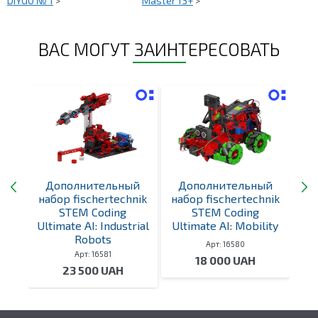
DIYGO № 1
>
Master 13+
>
ВАС МОГУТ ЗАИНТЕРЕСОВАТЬ
Дополнительный
Дополнительный
Д
obo
набор fischertechnik
набор fischertechnik
на
STEM Coding
STEM Coding
»
Ultimate AI: Industrial
Ultimate AI: Mobility
Ul
Robots
Арт: 16580
Арт: 16581
18 000 UAH
23 500 UAH